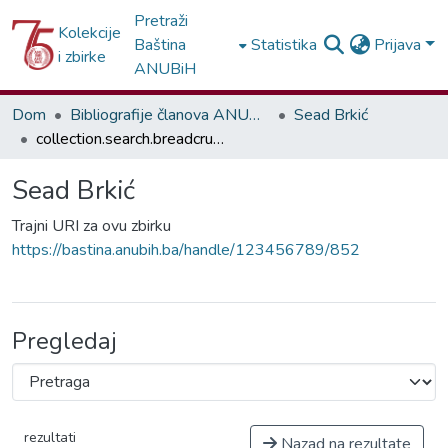
Pretraži
Kolekcije
Baština
Statistika
Prijava
i zbirke
ANUBiH
Dom
Bibliografije članova ANUBiH
Sead Brkić
collection.search.breadcrumbs
Sead Brkić
Trajni URI za ovu zbirku
https://bastina.anubih.ba/handle/123456789/852
Pregledaj
rezultati
Nazad na rezultate