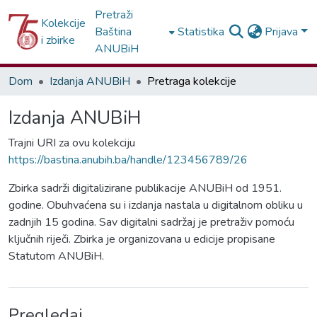
Pretraži
Kolekcije
Baština
Statistika
Prijava
i zbirke
ANUBiH
Dom
Izdanja ANUBiH
Pretraga kolekcije
Izdanja ANUBiH
Trajni URI za ovu kolekciju
https://bastina.anubih.ba/handle/123456789/26
Zbirka sadrži digitalizirane publikacije ANUBiH od 1951.
godine. Obuhvaćena su i izdanja nastala u digitalnom obliku u
zadnjih 15 godina. Sav digitalni sadržaj je pretraživ pomoću
ključnih riječi. Zbirka je organizovana u edicije propisane
Statutom ANUBiH.
Pregledaj