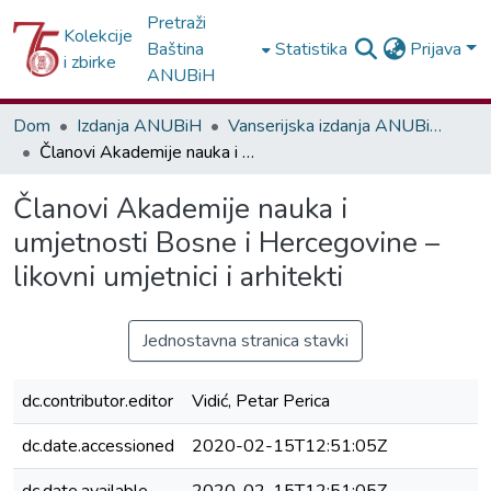
Pretraži
Kolekcije
Baština
Statistika
Prijava
i zbirke
ANUBiH
Dom
Izdanja ANUBiH
Vanserijska izdanja ANUBiH - Ostala izdanja
Članovi Akademije nauka i umjetnosti Bosne i Hercegovine – likovni umjetnici i arhitekti
Članovi Akademije nauka i
umjetnosti Bosne i Hercegovine –
likovni umjetnici i arhitekti
Jednostavna stranica stavki
dc.contributor.editor
Vidić, Petar Perica
dc.date.accessioned
2020-02-15T12:51:05Z