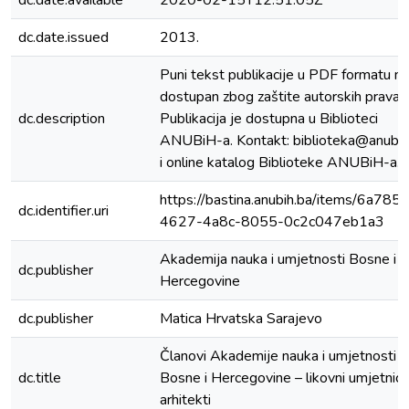
dc.date.available
2020-02-15T12:51:05Z
dc.date.issued
2013.
Puni tekst publikacije u PDF formatu ni
dostupan zbog zaštite autorskih prava.
dc.description
Publikacija je dostupna u Biblioteci
ANUBiH-a. Kontakt: biblioteka@anubih
i online katalog Biblioteke ANUBiH-a.
https://bastina.anubih.ba/items/6a785
dc.identifier.uri
4627-4a8c-8055-0c2c047eb1a3
Akademija nauka i umjetnosti Bosne i
dc.publisher
Hercegovine
dc.publisher
Matica Hrvatska Sarajevo
Članovi Akademije nauka i umjetnosti
dc.title
Bosne i Hercegovine – likovni umjetnici 
arhitekti