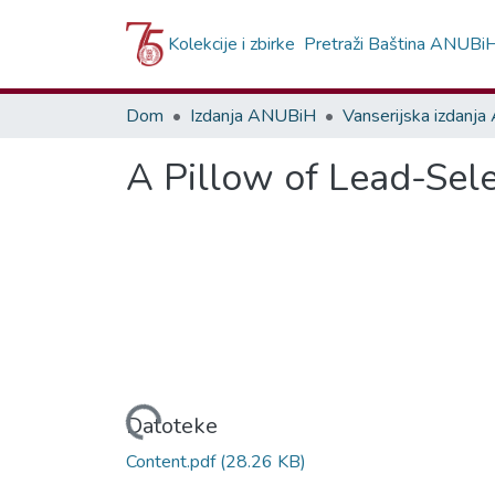
Kolekcije i zbirke
Pretraži Baština ANUBi
Dom
Izdanja ANUBiH
A Pillow of Lead-Sel
Učitavanje...
Datoteke
Content.pdf
(28.26 KB)