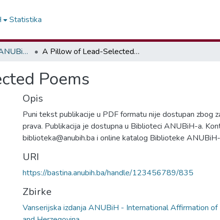
H
Statistika
Vanserijska izdanja ANUBiH - International Affirmation of Literature of Bosnia and Herzegovina
A Pillow of Lead-Selected Poems
ected Poems
Opis
Puni tekst publikacije u PDF formatu nije dostupan zbog z
prava. Publikacija je dostupna u Biblioteci ANUBiH-a. Kon
biblioteka@anubih.ba i online katalog Biblioteke ANUBiH-
URI
https://bastina.anubih.ba/handle/123456789/835
Zbirke
Vanserijska izdanja ANUBiH - International Affirmation of 
and Herzegovina