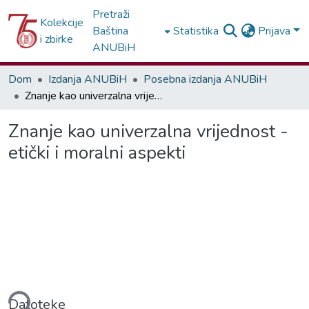
Pretraži
Kolekcije
Baština
Statistika
Prijava
i zbirke
ANUBiH
Dom
Izdanja ANUBiH
Posebna izdanja ANUBiH
Znanje kao univerzalna vrijednost - etički i moralni aspekti
Znanje kao univerzalna vrijednost -
etički i moralni aspekti
anje...
Datoteke