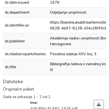
dc.date.issued
1976
dc.department
Odjeljenje umjetnosti
https://bastina.anubih.ba/items/d
dc.identifier.uri
0628-4b97-8138-c04c28f49c8
Akademija nauka i umjetnosti Bosn
dc.publisher
Hercegovine
dc.relation.ispartofseries
Posebna izdanja XXV, knj. 3.
Bibliografija radova o narodnoj knji
dc.title
III
Datoteke
Originalni paket
Sada se prikazuje
1 - 2 od 2
Ime:
ANUBIH_PI XXV_1976.pdf