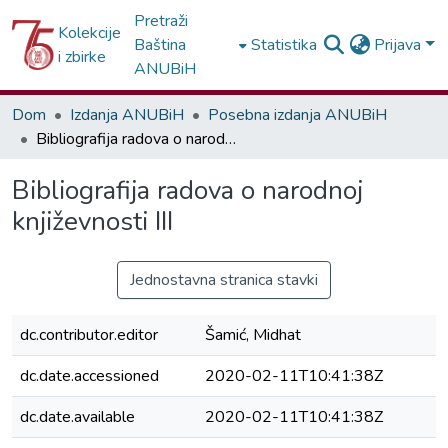
Pretraži
Kolekcije
Baština
Statistika
Prijava
i zbirke
ANUBiH
Dom
Izdanja ANUBiH
Posebna izdanja ANUBiH
Bibliografija radova o narodnoj književnosti III
Bibliografija radova o narodnoj
književnosti III
Jednostavna stranica stavki
dc.contributor.editor
Šamić, Midhat
dc.date.accessioned
2020-02-11T10:41:38Z
dc.date.available
2020-02-11T10:41:38Z