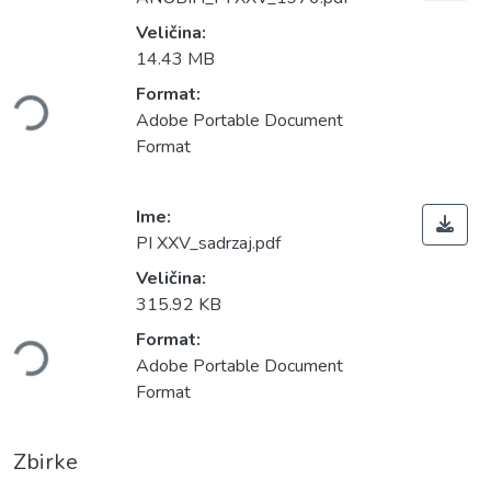
Veličina:
14.43 MB
anje...
Format:
Adobe Portable Document
Format
Ime:
PI XXV_sadrzaj.pdf
Veličina:
315.92 KB
anje...
Format:
Adobe Portable Document
Format
Zbirke