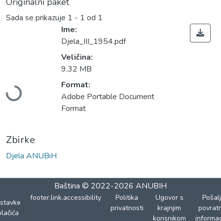
Originalni paket
Sada se prikazuje
1 - 1 od 1
Ime:
Djela_III_1954.pdf
Veličina:
Učitavanje...
9.32 MB
Format:
Adobe Portable Document
Format
Zbirke
Djela ANUBiH
Baština
© 2022-2026
ANUBIH
footer.link.accessibility
Politika
Ugovor s
Pošalj
stavke
privatnosti
krajnjim
povrat
lačića
korisnikom
informac