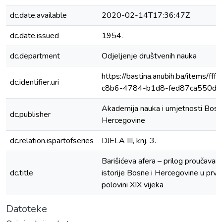
dc.date.available
2020-02-14T17:36:47Z
dc.date.issued
1954.
dc.department
Odjeljenje društvenih nauka
https://bastina.anubih.ba/items/fff
dc.identifier.uri
c8b6-4784-b1d8-fed87ca550d3
Akademija nauka i umjetnosti Bosn
dc.publisher
Hercegovine
dc.relation.ispartofseries
DJELA III, knj. 3.
Barišićeva afera – prilog proučavan
dc.title
istorije Bosne i Hercegovine u prvo
polovini XIX vijeka
Datoteke