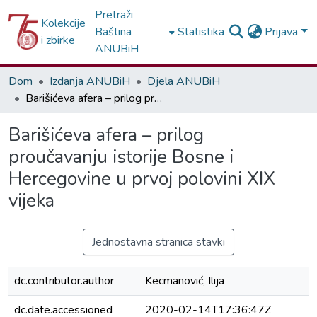
Pretraži
Kolekcije
Baština
Statistika
Prijava
i zbirke
ANUBiH
Dom
Izdanja ANUBiH
Djela ANUBiH
Barišićeva afera – prilog proučavanju istorije Bosne i Hercegovine u prvoj polovini XIX vijeka
Barišićeva afera – prilog
proučavanju istorije Bosne i
Hercegovine u prvoj polovini XIX
vijeka
Jednostavna stranica stavki
dc.contributor.author
Kecmanović, Ilija
dc.date.accessioned
2020-02-14T17:36:47Z