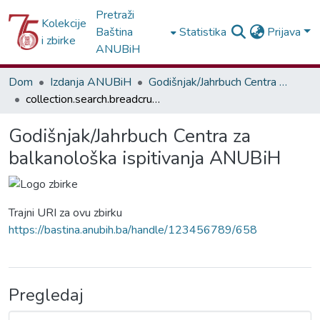
Pretraži
Kolekcije
Baština
Statistika
Prijava
i zbirke
ANUBiH
Dom
Izdanja ANUBiH
Godišnjak/Jahrbuch Centra za balkanološka ispitivanja ANUBiH
collection.search.breadcrumbs
Godišnjak/Jahrbuch Centra za
balkanološka ispitivanja ANUBiH
Trajni URI za ovu zbirku
https://bastina.anubih.ba/handle/123456789/658
Pregledaj