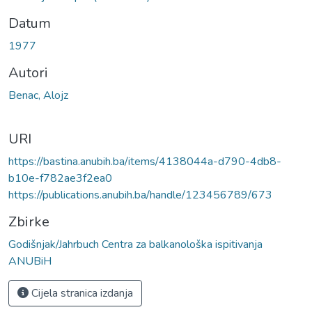
Datum
1977
Autori
Benac, Alojz
URI
https://bastina.anubih.ba/items/4138044a-d790-4db8-
b10e-f782ae3f2ea0
https://publications.anubih.ba/handle/123456789/673
Zbirke
Godišnjak/Jahrbuch Centra za balkanološka ispitivanja
ANUBiH
Cijela stranica izdanja