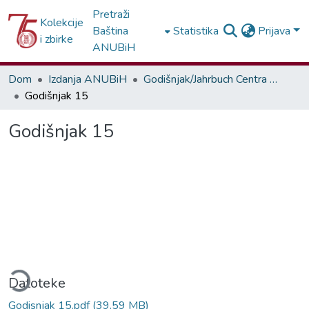
Pretraži
Kolekcije
Baština
Statistika
Prijava
i zbirke
ANUBiH
Dom
Izdanja ANUBiH
Godišnjak/Jahrbuch Centra za balkanološka ispitivanja ANUBiH
Godišnjak 15
Godišnjak 15
anje...
Datoteke
Godisnjak 15.pdf
(39.59 MB)