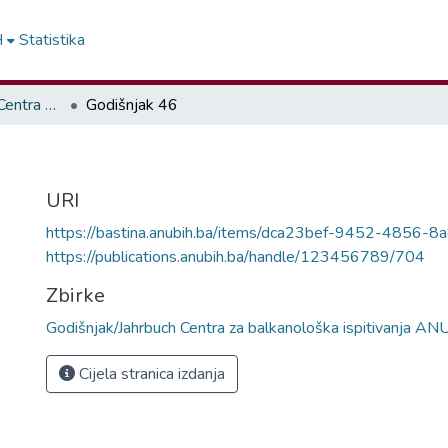
H
Statistika
Godišnjak/Jahrbuch Centra za balkanološka ispitivanja ANUBiH
Godišnjak 46
URI
https://bastina.anubih.ba/items/dca23bef-9452-4856-
https://publications.anubih.ba/handle/123456789/704
Zbirke
Godišnjak/Jahrbuch Centra za balkanološka ispitivanja A
Cijela stranica izdanja