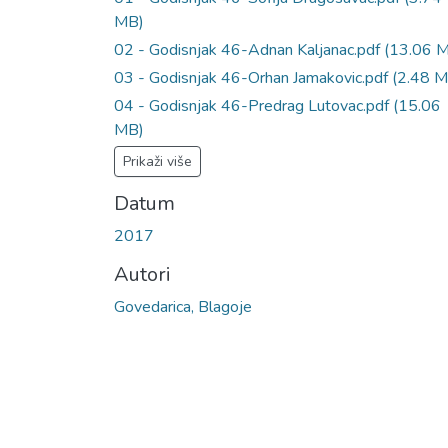
MB)
02 - Godisnjak 46-Adnan Kaljanac.pdf
(13.06 
03 - Godisnjak 46-Orhan Jamakovic.pdf
(2.48 M
04 - Godisnjak 46-Predrag Lutovac.pdf
(15.06
MB)
Prikaži više
Datum
2017
Autori
Govedarica, Blagoje