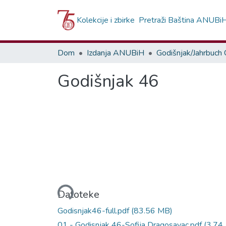
Kolekcije i zbirke
Pretraži Baština ANUBi
Dom
Izdanja ANUBiH
Godišnjak 46
Učitavanje...
Datoteke
Godisnjak46-full.pdf
(83.56 MB)
01 - Godisnjak 46-Sofija Dragosavac.pdf
(3.74