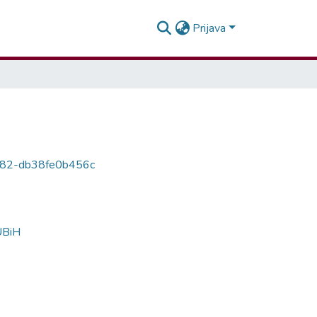
Prijava
8a82-db38fe0b456c
NUBiH